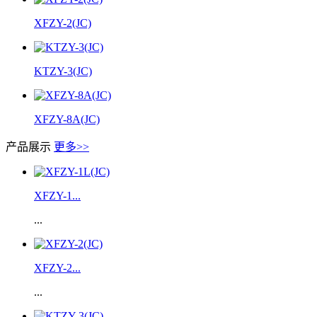
XFZY-2(JC)
KTZY-3(JC)
XFZY-8A(JC)
产品展示
更多>>
XFZY-1...
...
XFZY-2...
...