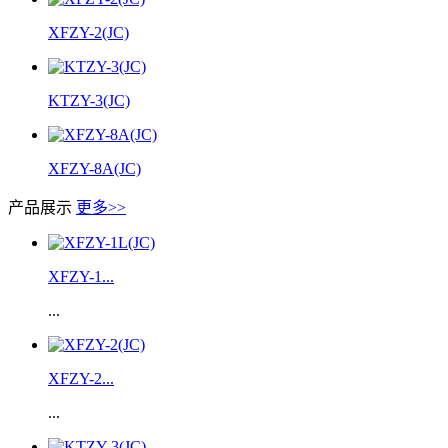
XFZY-2(JC)
KTZY-3(JC)
XFZY-8A(JC)
产品展示
更多>>
XFZY-1...
...
XFZY-2...
...